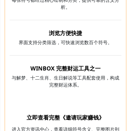
每张符号都经过精心绘制和分类，提供可靠的含义分
析。
浏览方便快捷
界面支持分类筛选，可快速浏览数百个符号。
WINBOX 完整财运工具之一
与解梦、十二生肖、生日解说等工具配套使用，构成
完整财运体系。
立即查看完整《邀请玩家赚钱》
进入官方资讯中心，查看详细符号含义、完整图片列