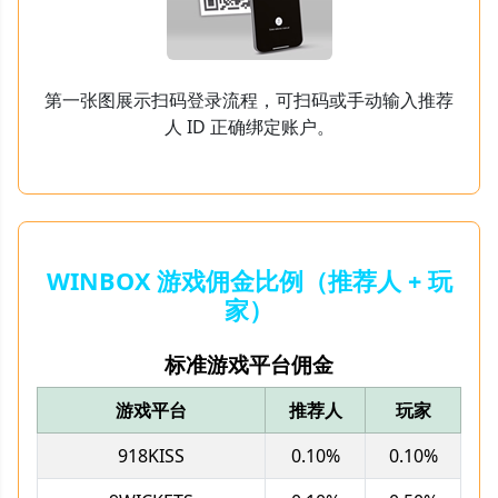
第一张图展示扫码登录流程，可扫码或手动输入推荐
人 ID 正确绑定账户。
WINBOX 游戏佣金比例（推荐人 + 玩
家）
标准游戏平台佣金
游戏平台
推荐人
玩家
918KISS
0.10%
0.10%