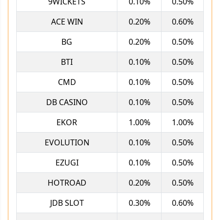
9WICKETS
0.10%
0.50%
ACE WIN
0.20%
0.60%
BG
0.20%
0.50%
BTI
0.10%
0.50%
CMD
0.10%
0.50%
DB CASINO
0.10%
0.50%
EKOR
1.00%
1.00%
EVOLUTION
0.10%
0.50%
EZUGI
0.10%
0.50%
HOTROAD
0.20%
0.50%
JDB SLOT
0.30%
0.60%