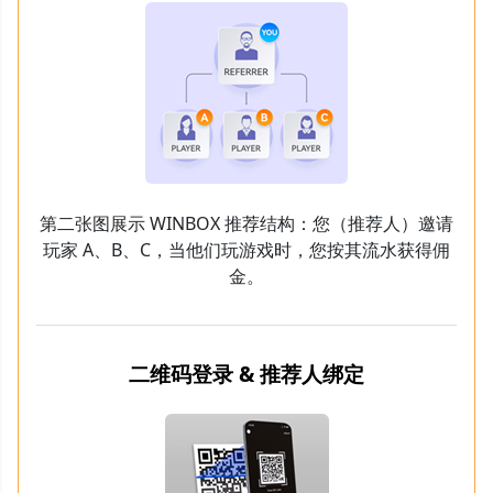
第二张图展示 WINBOX 推荐结构：您（推荐人）邀请
玩家 A、B、C，当他们玩游戏时，您按其流水获得佣
金。
二维码登录 & 推荐人绑定