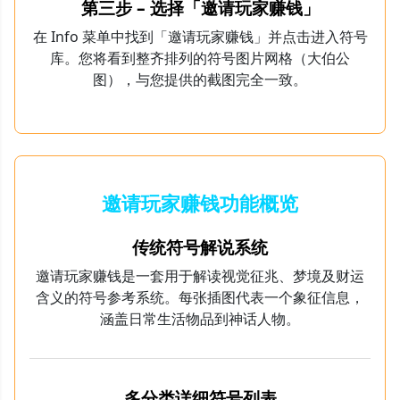
第三步 – 选择「邀请玩家赚钱」
在 Info 菜单中找到「邀请玩家赚钱」并点击进入符号
库。您将看到整齐排列的符号图片网格（大伯公
图），与您提供的截图完全一致。
邀请玩家赚钱功能概览
传统符号解说系统
邀请玩家赚钱是一套用于解读视觉征兆、梦境及财运
含义的符号参考系统。每张插图代表一个象征信息，
涵盖日常生活物品到神话人物。
多分类详细符号列表