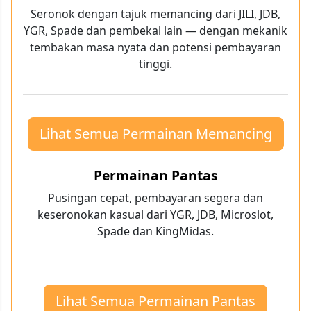
Lihat Semua Permainan Loteri
Permainan Memancing
Seronok dengan tajuk memancing dari JILI, JDB,
YGR, Spade dan pembekal lain — dengan mekanik
tembakan masa nyata dan potensi pembayaran
tinggi.
Lihat Semua Permainan Memancing
Permainan Pantas
Pusingan cepat, pembayaran segera dan