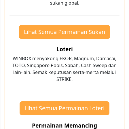
Lihat Semua Permainan Live Casino
Sukan
Bertaruh pada pelbagai sukan dengan pembekal
seperti CMD368, Maxbet dan 9Wickets — meliputi
bola sepak, bola keranjang, e-sukan dan acara
sukan global.
Lihat Semua Permainan Sukan
Loteri
WINBOX menyokong EKOR, Magnum, Damacai,
TOTO, Singapore Pools, Sabah, Cash Sweep dan
lain-lain. Semak keputusan serta-merta melalui
STRIKE.