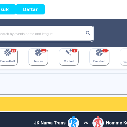
asuk
Daftar