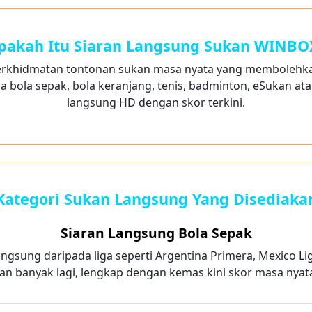
pakah Itu Siaran Langsung Sukan WINBO
perkhidmatan tontonan sukan masa nyata yang membolehk
a bola sepak, bola keranjang, tenis, badminton, eSukan at
langsung HD dengan skor terkini.
Kategori Sukan Langsung Yang Disediaka
Siaran Langsung Bola Sepak
ngsung daripada liga seperti Argentina Primera, Mexico Lig
n banyak lagi, lengkap dengan kemas kini skor masa nyata