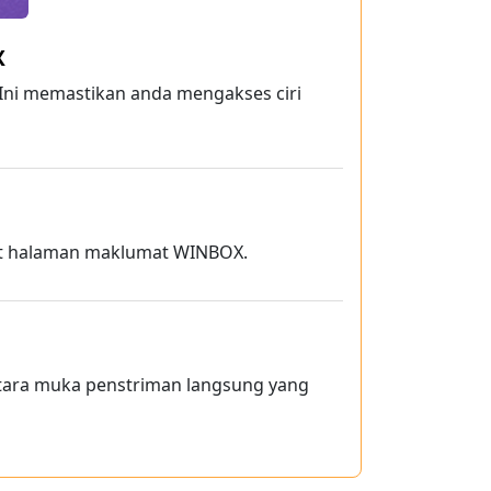
X
Ini memastikan anda mengakses ciri
ihat halaman maklumat WINBOX.
antara muka penstriman langsung yang