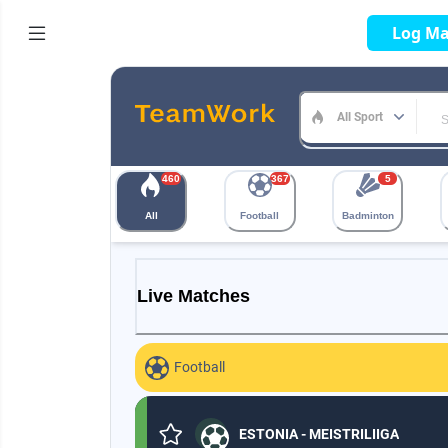
Log M