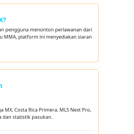
X?
an pengguna menonton perlawanan dari
au MMA, platform ini menyediakan siaran
n
a MX, Costa Rica Primera, MLS Next Pro,
 dan statistik pasukan.