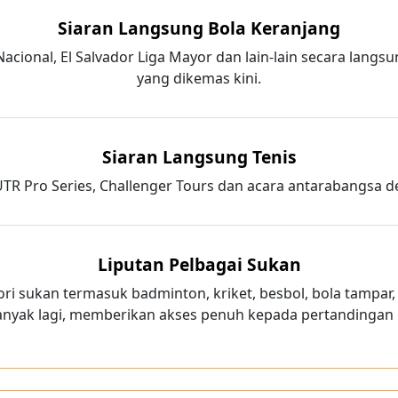
Siaran Langsung Bola Keranjang
acional, El Salvador Liga Mayor dan lain-lain secara lan
yang dikemas kini.
Siaran Langsung Tenis
UTR Pro Series, Challenger Tours dan acara antarabangsa 
Liputan Pelbagai Sukan
ri sukan termasuk badminton, kriket, besbol, bola tampar, 
nyak lagi, memberikan akses penuh kepada pertandingan 