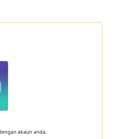
 dengan akaun anda.