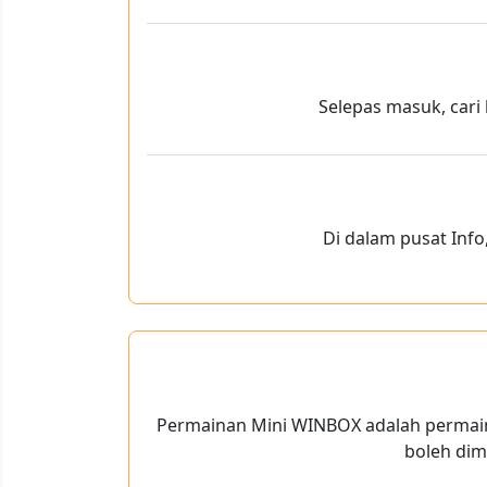
Selepas masuk, cari
Di dalam pusat Info
Permainan Mini WINBOX adalah permain
boleh dim