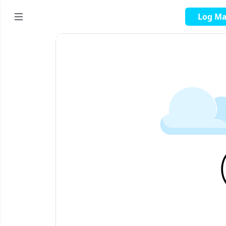
Log M