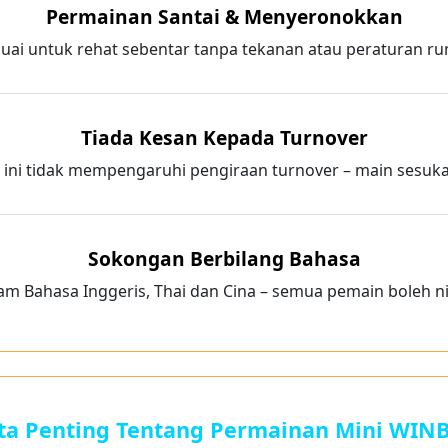
Permainan Santai & Menyeronokkan
uai untuk rehat sebentar tanpa tekanan atau peraturan ru
Tiada Kesan Kepada Turnover
ini tidak mempengaruhi pengiraan turnover – main sesuka 
Sokongan Berbilang Bahasa
lam Bahasa Inggeris, Thai dan Cina – semua pemain boleh 
ta Penting Tentang Permainan Mini WIN