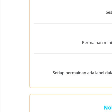
Ses
Permainan mini 
Setiap permainan ada label da
No