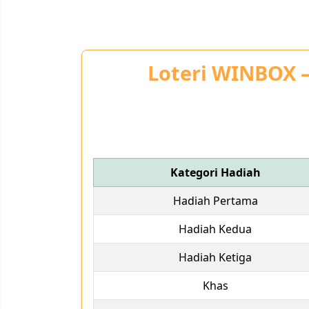
Loteri WINBOX –
Kategori Hadiah
Hadiah Pertama
Hadiah Kedua
Hadiah Ketiga
Khas