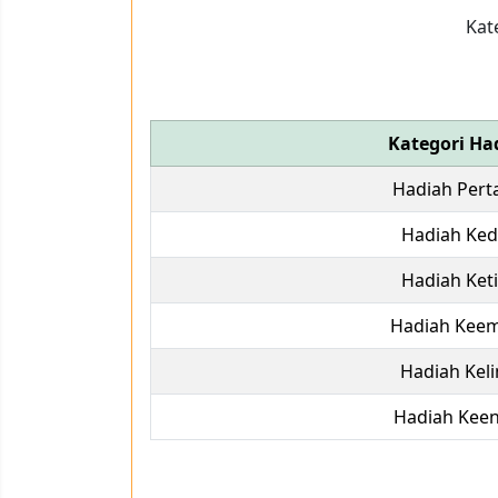
Kat
Kategori Ha
Hadiah Per
Hadiah Ke
Hadiah Ket
Hadiah Kee
Hadiah Kel
Hadiah Kee