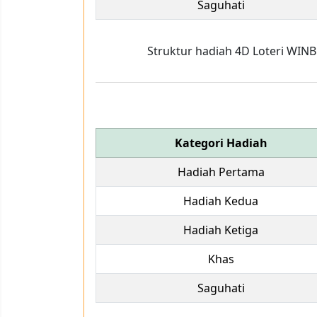
Saguhati
Struktur hadiah 4D Loteri WINB
Kategori Hadiah
Hadiah Pertama
Hadiah Kedua
Hadiah Ketiga
Khas
Saguhati