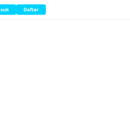
asuk
Daftar