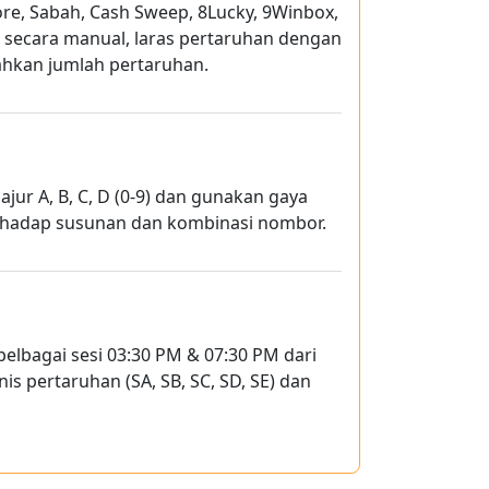
e, Sabah, Cash Sweep, 8Lucky, 9Winbox,
secara manual, laras pertaruhan dengan
ahkan jumlah pertaruhan.
ajur A, B, C, D (0-9) dan gunakan gaya
terhadap susunan dan kombinasi nombor.
lbagai sesi 03:30 PM & 07:30 PM dari
s pertaruhan (SA, SB, SC, SD, SE) dan