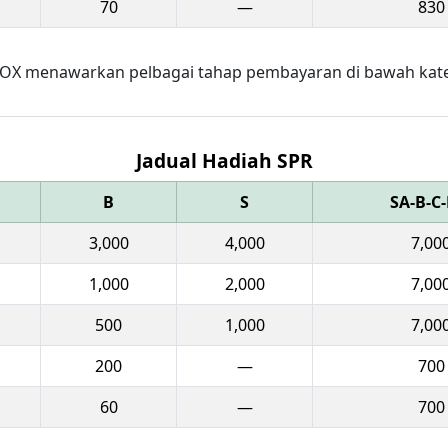
70
—
830
OX menawarkan pelbagai tahap pembayaran di bawah katego
Jadual Hadiah SPR
B
S
SA-B-C-
3,000
4,000
7,00
1,000
2,000
7,00
500
1,000
7,00
200
—
700
60
—
700