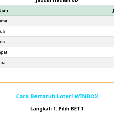
diah
tama
dua
iga
mpat
ima
Cara Bertaruh Loteri WINBOX
Langkah 1: Pilih BET 1